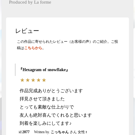
Produced by
La forme
『Full color icerock』【受注制作】
『水の誕生 ～ 澄やかな水結晶 ～』
レビュー
3649
3648
この作品に寄せられたレビュー（お客様の声）のご紹介。ご投
稿は
こちらから
。
『Hexagram of snowflake』
★★★★★
作品完成ありがとうございます
『Endless blue crystal』
『魅惑のBLUE ROSE ～ 貴婦人 ～』
拝見させて頂きました
3646
3623
とっても素敵な仕上がりで
友人も絶対喜んでくれると思います
到着を楽しみにしてます♪
id:
2077
Written by.
こっちゃん
さん 女性♀