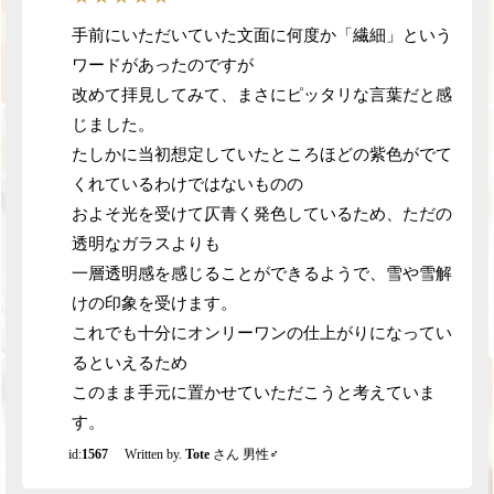
手前にいただいていた文面に何度か「繊細」という
ワードがあったのですが
『Gleam of comet』【受注制作】
『天使のピュアハート』
改めて拝見してみて、まさにピッタリな言葉だと感
じました。
2192
2182
たしかに当初想定していたところほどの紫色がでて
くれているわけではないものの
およそ光を受けて仄青く発色しているため、ただの
透明なガラスよりも
一層透明感を感じることができるようで、雪や雪解
けの印象を受けます。
これでも十分にオンリーワンの仕上がりになってい
『清らかな想いを』
『Griotte』
るといえるため
2171
2170
このまま手元に置かせていただこうと考えていま
す。
id:
1567
Written by.
Tote
さん 男性♂