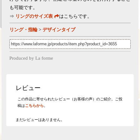
も可能です。
⇒
リングのサイズ表
はこちらです。
『煌く永遠の誓い』【受注制作】
『Star travel』
リング・指輪
>
デザインタイプ
2326
2255
限定 :
1
この作品のURL
Produced by
La forme
レビュー
『Energy Earth』
『幸せな未来へ ～ Heart & Clover / 五つ葉 ～』
この作品に寄せられたレビュー（お客様の声）のご紹介。ご投
2203
2200
稿は
こちらから
。
限定 :
0
まだレビューはありません。