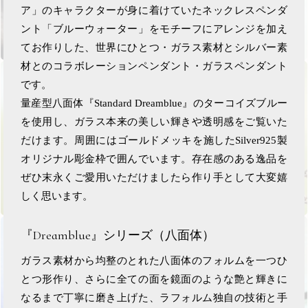
ア」のキャラクターが身に着けていたネックレスペンダ
ント「ブルーウォーター」をモチーフにアレンジを加え
てお作りした、世界にひとつ・ガラス素材とシルバー素
『聖水の湖』【受注制作】
『Black sparkle rock』
材とのコラボレーションペンダント・ガラスペンダント
2434
2421
限定 :
0
です。
量産型八面体『Standard Dreamblue』のターコイズブルー
を使用し、ガラス本来の美しい輝きや透明感をご覧いた
だけます。周囲にはゴールドメッキを施したSilver925製
オリジナル彫金枠で囲んでいます。存在感のある逸品を
ぜひ末永くご愛用いただけましたら作り手として大変嬉
しく思います。
『Dreamblue ～ Angel of water ～』
『Blue sea breeze ～ 海辺の微風 ～』【受注制作】
2419
2418
『Dreamblue』シリーズ（八面体）
限定 :
0
ガラス素材から均整のとれた八面体のフォルムを一つひ
とつ形作り、さらに全ての面を鏡面のような艶と輝きに
なるまで丁寧に磨き上げた、ラフォルム独自の技術と手