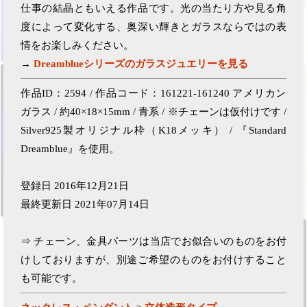
仕事の結晶ともいえる作品です。光の当たり方や見る角
度によって変化する、奥深い輝きとガラスならではの表
情をお楽しみください。
『Blue universe of stardust』【受注制作】
『Lovely ～ 愛くるしいロール ～』
→
Dreamblueシリーズのガラスジュエリーを見る
2410
2408
限定 :
0
限定 :
0
作品ID：2594 / 作品コード：161221-161240
アメリカン
ガラス
/ 約40×18×15mm / 青系 / ※チェーンは仮付けです /
Silver925製オリジナル枠（K18メッキ） / 『Standard
Dreamblue』を使用。
登録日 2016年12月21日
最終更新日 2021年07月14日
『Pure dream ～ 青き虹色の夢 ～』【受注制作】
『聖水の結晶』【受注制作】
2405
2400
⇒ チェーン、金具パーツは当店でお似合いのものをお付
限定 :
1
けしておりますが、別途ご希望のものをお付けすること
も可能です。