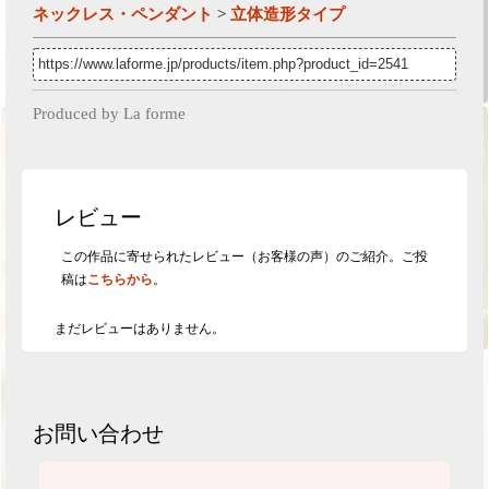
ネックレス・ペンダント
>
立体造形タイプ
この作品のURL
『Standard Dreamblue ～ Resonance(R/CB) ～』
『Dreamblue ～ 星屑の夜空に煌く夢 ～』
Produced by
La forme
2398
2389
限定 :
2
レビュー
この作品に寄せられたレビュー（お客様の声）のご紹介。ご投
稿は
こちらから
。
まだレビューはありません。
『大空の小箱』
『春風のプリンセス』
2386
2382
お問い合わせ