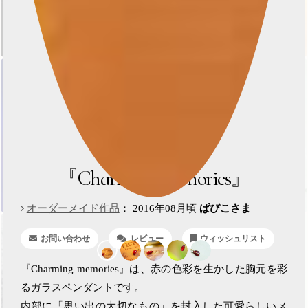
『Small macrocosm ～ 流星 ～』【受注制作】
『虹のつぼみ』【受注制作】
2437
2435
限定 :
1
『Charming memories』
『Blue Marquis』
『メジロライアン ～ 草原に煌く風 ～』
オーダーメイド作品
： 2016年08月頃
ぱびこさま
2430
2424
お問い合わせ
レビュー
ウィッシュリスト
『Charming memories』は、赤の色彩を生かした胸元を彩
るガラスペンダントです。
内部に「思い出の大切なもの」を封入した可愛らしいメ