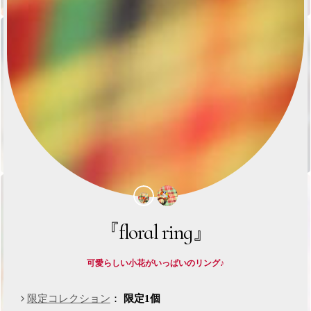
『floral ring』
『Oasis/Ring』【受注制作】
497
468
『Gentle blue planet / リング』
『Espoir ～ 静かな永久の海 ～』
449
400
『floral ring』
可愛らしい小花がいっぱいのリング♪
限定コレクション
：
限定1個