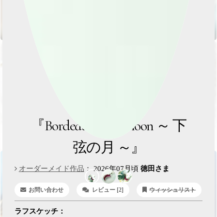
『Purple wind moon』
『Ice marine jewel』
4033
4032
限定 :
1
『Bordeaux wine moon ～ 下
弦の月 ～』
『Multicolor icerock emblem』
『Charming kids』
4017
4016
限定 :
1
限定 :
0
オーダーメイド作品
： 2026年07月頃
徳田さま
お問い合わせ
レビュー [2]
ウィッシュリスト
ラフスケッチ：