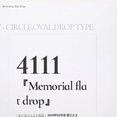
Memorial flat drop
- CIRCLE,OVAL,DROP TYPE
ント円・楕円・ドロ
4111
『Memorial fla
t drop』
オーダーメイド作品
： 2024年03月頃
長江さま