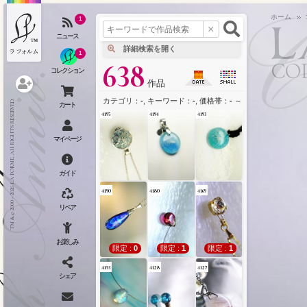
カテゴリ
l
ホーム
限定 :
1
限定 :
1
限定 :
0
1
4216
4212
4211
1
CO
638
作品
クリックポイント
限定 :
0
カテゴリ：
-
, キーワード：
-
, 価格帯：
-
～
-
という条件で、
TM & © 2000 - 2026 LA FORME. All RIGHTS RESERVED.
作品検索(
4195
4194
4193
作
ネ
4190
4180
4169
限定 :
0
限定 :
1
限定 :
1
4153
4128
4127