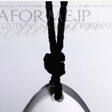
aforme.jp
コレクション
オーダーメイド作品
ネックレス・ペンダント
円・楕円・ドロップタイプ
LLECTION
NECKLACE, PENDANT 
最近更新された作品順（新しい方から）
で
100
アイテムずつ
約0.1秒
で検索しました。
item用)
品詳細
ックレス・ペンダ