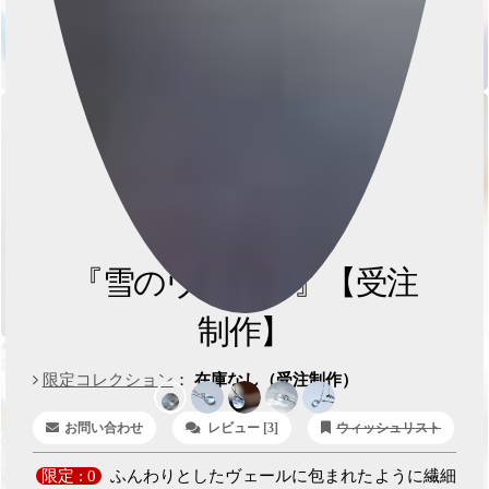
『Mini drop』
『彩雲の煌く宙』
3006
3003
『雪のヴェール』【受注
制作】
『渦潮 ～ 花雪 ～』
『かんたん封入ペンダント / Memorial Dome』
3002
2999
限定 :
0
限定コレクション
：
在庫なし（受注制作）
お問い合わせ
レビュー [3]
ウィッシュリスト
限定 :
0
ふんわりとしたヴェールに包まれたように繊細