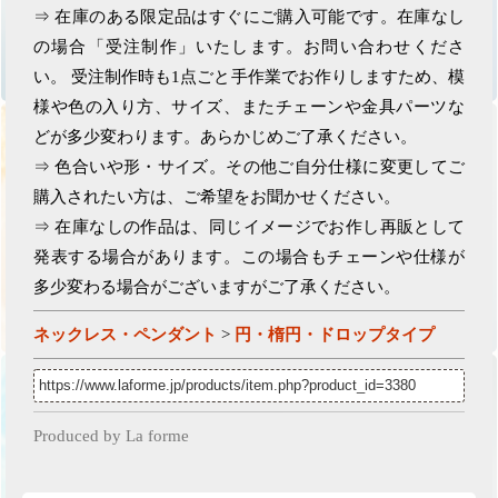
⇒ 在庫のある限定品はすぐにご購入可能です。在庫なし
の場合「受注制作」いたします。お問い合わせくださ
い。 受注制作時も1点ごと手作業でお作りしますため、模
『Pure petit drop』
『Dichroic chic leaf』【受注制作】
様や色の入り方、サイズ、またチェーンや金具パーツな
2982
2960
どが多少変わります。あらかじめご了承ください。
限定 :
1
⇒ 色合いや形・サイズ。その他ご自分仕様に変更してご
購入されたい方は、ご希望をお聞かせください。
⇒ 在庫なしの作品は、同じイメージでお作し再販として
発表する場合があります。この場合もチェーンや仕様が
多少変わる場合がございますがご了承ください。
ネックレス・ペンダント
>
円・楕円・ドロップタイプ
『PETIT BLUE BERRY』
『想い寄せし桜春の日』
2931
2930
この作品のURL
限定 :
0
限定 :
0
Produced by
La forme