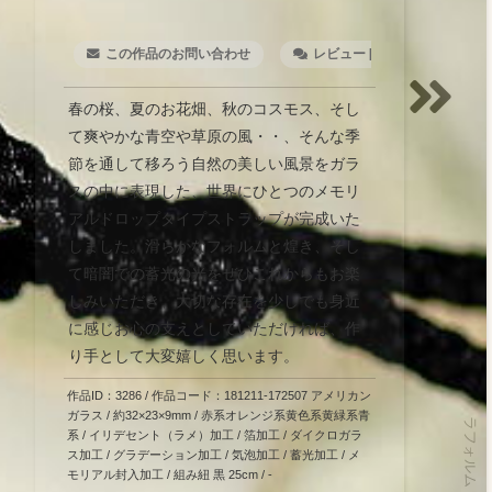
この作品のお問い合わせ
レビュー [1]
ウィッ
春の桜、夏のお花畑、秋のコスモス、そし
て爽やかな青空や草原の風・・、そんな季
節を通して移ろう自然の美しい風景をガラ
スの中に表現した、世界にひとつのメモリ
アルドロップタイプストラップが完成いた
しました。滑らかなフォルムと煌き、そし
て暗闇での蓄光の光をぜひこれからもお楽
しみいただき、大切な存在を少しでも身近
に感じお心の支えとしていただければ、作
り手として大変嬉しく思います。
作品ID：3286 / 作品コード：181211-172507
アメリカン
ガラス
/ 約32×23×9mm / 赤系オレンジ系黄色系黄緑系青
系 / イリデセント（ラメ）加工 / 箔加工 / ダイクロガラ
ス加工 / グラデーション加工 / 気泡加工 / 蓄光加工 / メ
モリアル封入加工 / 組み紐 黒 25cm / -