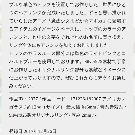
プルな単色のトップを設置してお作りした、世界にひと
つのペアリングが完成いたしました。ずっと思い描かれ
ていらしたアニメ『魔法少女まどか☆マギカ』に登場す
『Blue Gerbera ～ 青き水鏡 ～』
『Baby ring ～ 真実の青 ～』
るアイテムのイメージをベースに、トップのカラーのア
1589
1575
限定 :
0
限定 :
1
レンジと、作中の文字をそれぞれのお名前に置き換え、
リング全体にもアレンジを加えてお作りしました。
トップのガラスルース部分には単色のライトピンクとコ
バルトブルーを使用しております。Silver925素材で丁寧
にお作りしたオリジナルリング部分も素敵なイメージに
仕上がっておりますので、ぜひこれからも末永くお楽し
みください。
『Blue Gerbera ～ 夏空に咲く花 ～』【受注制作】
『Nice horizon』
作品ID：2977 / 作品コード：171226-192007
アメリカン
1574
1573
限定 :
1
限定 :
1
ガラス
/ 約12号（サイズ） 最大幅 約6mm / 青系赤紫系 /
Silver925製オリジナルリング / 厚み 2mm / -
登録日 2017年12月26日