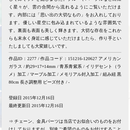
く星々が、雲の合間から流れるようにご覧いただけま
す。内部には「思い出の大切なもの」をお入れしており
『漣のかけら』【受注制作】
『秘洞のかけら ～ 眠りからの目覚め ～』
ます。優しい星空に包み込まれているような雰囲気で
す。裏面も表面も美しく輝きます。大切な存在をこれか
1979
1963
限定 :
0
らも末永く身近に感じていただけましたら、作り手とい
たしましても大変嬉しいです。
作品ID：2277 / 作品コード：151216-120627
アメリカン
ガラス
/ 約29×17×14mm / 青系青紫系 / イリデセント（ラ
メ）加工 / マーブル加工 / メモリアル封入加工 / 組み紐 黒
80cm 長さ調整用 ビーズ付き / -
『Dreamblue ～ 海の羽衣 ～』
『Ice milkyway』【受注制作】
1960
1959
登録日 2015年12月16日
限定 :
0
限定 :
1
最終更新日 2015年12月16日
⇒ チェーン、金具パーツは当店でお似合いのものをお付
けしておりますが、別途ご希望のものをお付けすること