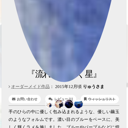
『Chronicle key』
『Pentagon polarization』
1997
1996
限定 :
0
限定 :
0
『流れ雲に煌く星』
『秘洞の薔薇』【受注制作】
『Dreamblue ～ イーリスの虹 ～』【受注制作】
オーダーメイド作品
： 2015年12月頃
りゅうさま
1994
1984
限定 :
0
お問い合わせ
レビュー [1]
ウィッシュリスト
手のひらの中に優しく包み込まれるような、優しい繭玉
のようなフォルムです。濃い目のブルーをベースに、美
しく輝くラメを施しました。ブルーやパープルなどに煌