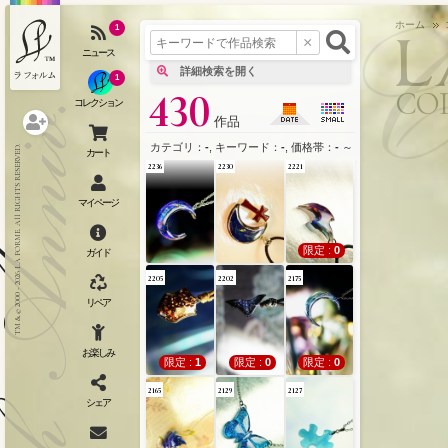
カテゴリ
l
ホーム
1
2270
2258
2238
1
CO
430
作品
クリックポイント
限定 :
0
カテゴリ：
-
, キーワード：
-
, 価格帯：
-
～
-
という条件で、
TM & © 2000 - 2026 LA FORME. All RIGHTS RESERVED.
作品検索(
2236
2230
2221
作
ネ
限定 :
0
2205
2202
2175
限定 :
1
限定 :
0
限定 :
0
2165
2129
2127