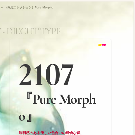
（限定コレクション）Pure Morpho
- DIECUT TYPE
トダイカット(平面
2107
『Pure Morph
o』
透明感のある優しい色合いの可憐な蝶。