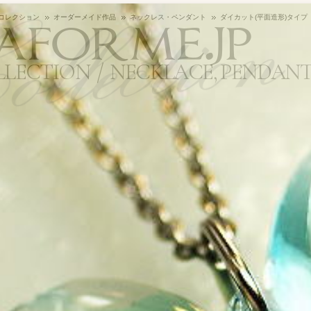
aforme.jp
コレクション
オーダーメイド作品
ネックレス・ペンダント
ダイカット(平面造形)タイプ
LLECTION
NECKLACE, PENDANT 
最近更新された作品順（新しい方から）
で
100
アイテムずつ
約0.1秒
で検索しました。
item用)
品詳細
ックレス・ペンダン