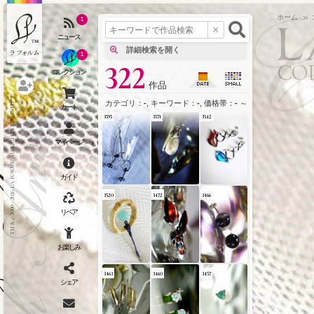
カテゴリ
l
ホーム
1
3641
3635
3606
1
CO
322
作品
クリックポイント
カテゴリ：
-
, キーワード：
-
, 価格帯：
-
～
-
という条件で、
TM & © 2000 - 2026 LA FORME. All RIGHTS RESERVED.
作品検索(
3595
3571
3542
作
ピ
3520
3472
3466
3463
3460
3457