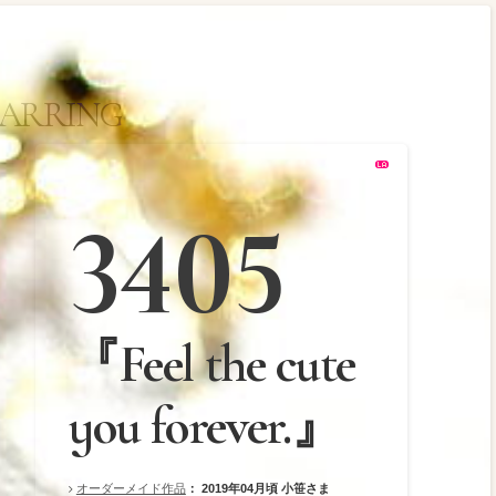
EARRING
の作品一覧
3405
『Feel the cute
you forever.』
オーダーメイド作品
： 2019年04月頃
小笹さま