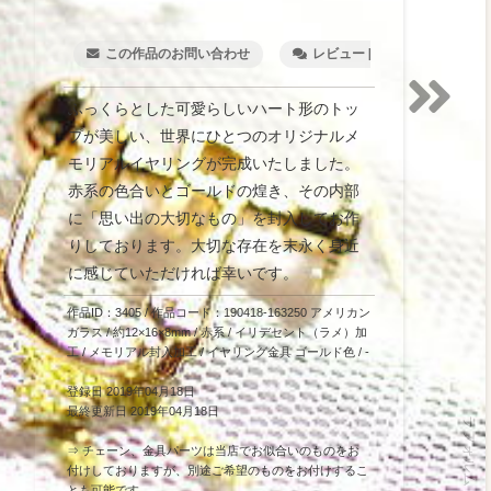
この作品のお問い合わせ
レビュー [2]
ウィッ
ふっくらとした可愛らしいハート形のトッ
プが美しい、世界にひとつのオリジナルメ
モリアルイヤリングが完成いたしました。
赤系の色合いとゴールドの煌き、その内部
に「思い出の大切なもの」を封入してお作
りしております。大切な存在を末永く身近
に感じていただければ幸いです。
作品ID：3405 / 作品コード：190418-163250
アメリカン
ガラス
/ 約12×16×8mm / 赤系 / イリデセント（ラメ）加
工 / メモリアル封入加工 / イヤリング金具 ゴールド色 / -
登録日 2019年04月18日
最終更新日 2019年04月18日
⇒ チェーン、金具パーツは当店でお似合いのものをお
付けしておりますが、別途ご希望のものをお付けするこ
とも可能です。