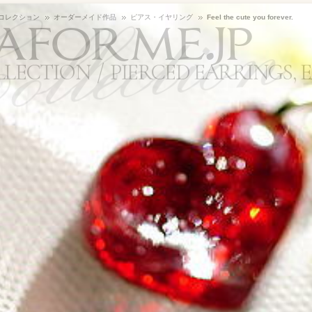
aforme.jp
コレクション
オーダーメイド作品
ピアス・イヤリング
Feel the cute you forever.
LLECTION
PIERCED EARRINGS, 
最近更新された作品順（新しい方から）
で
100
アイテムずつ
約0.1秒
で検索しました。
item用)
品詳細
アス・イヤリング